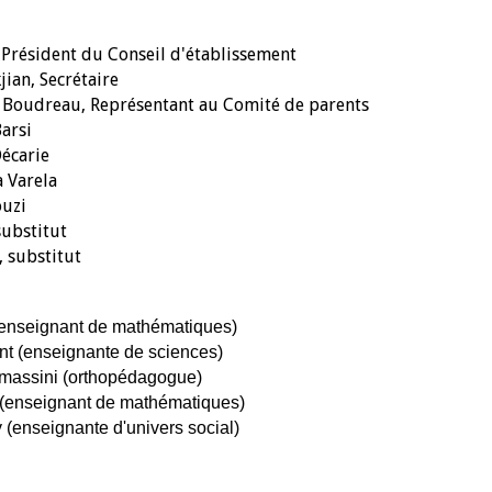
 Président du Conseil d'établissement
ian, Secrétaire
g Boudreau, Représentant au Comité de parents
Barsi
s Décarie
a Varela
ouzi
substitut
, substitut
(enseignant de mathématiques)
t (enseignante de sciences)
massini (orthopédagogue)
(enseignant de mathématiques)
(enseignante d'univers social)