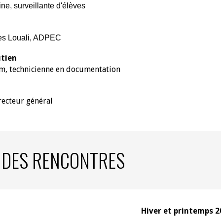
, surveillante d'élèves
s Loual
i, ADPEC
utien
m, technicienne en documentation
recteur général
 DES RENCONTRES
Hiver et printemps 