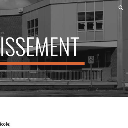
ion
LISSEMENT
école;